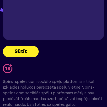
Sūtīt
Spins-speles.com sociālo spēļu platforma ir tikai
izklaides nolūkos paredzēta spēļu vietne. Spins-
speles.com sociālās spēļu platformas mērķis nav
piedāvāt "reālu naudas azartspēļu" vai iespēju laimēt
reālu naudu, balstoties uz spēles gaitu.