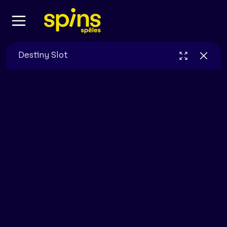
Destiny Slot